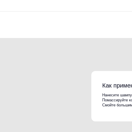
Как применять
Нанесите шампунь на влажные в
Помассируйте кожу головы в тече
Смойте большим количеством те