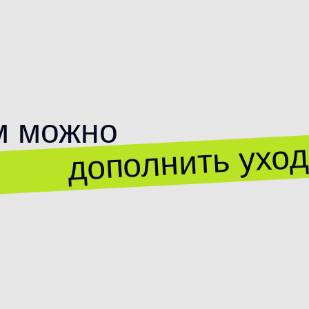
м можно
дополнить ухо
КОНТАКТЫ
ПРОДУКЦИЯ
Лицо
+7 (800) 250 20 70
Тело
Сотрудничество
info@chaukao.com
Волосы
Бьюти-боксы
Новинки
Travel-формат
АДРЕС
СОЦ.СЕТИ