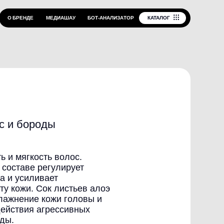
КАТАЛОГ
Б
О
Т
-
А
Н
А
Л
И
З
А
Т
О
Р
Д
И
А
Ш
А
У
ы
 волос.
улирует
т
 листьев алоэ
жи головы и
ессивных