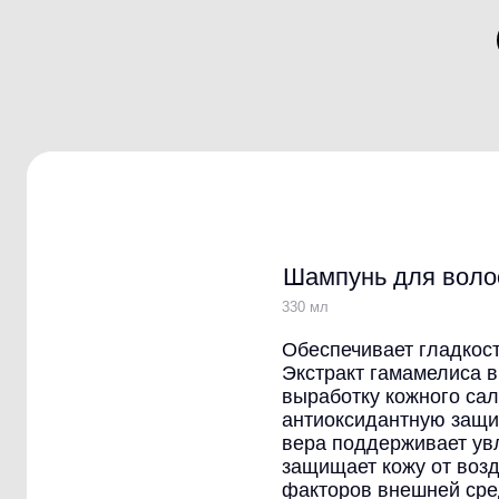
О
Б
Р
Е
Н
Д
Е
М
Е
Шампунь для волос и бород
330 мл
Обеспечивает гладкость и мягкость
Экстракт гамамелиса в составе рег
выработку кожного сала и усиливае
антиоксидантную защиту кожи. Сок
вера поддерживает увлажнение ко
защищает кожу от воздействия агр
факторов внешней среды.
Где купить