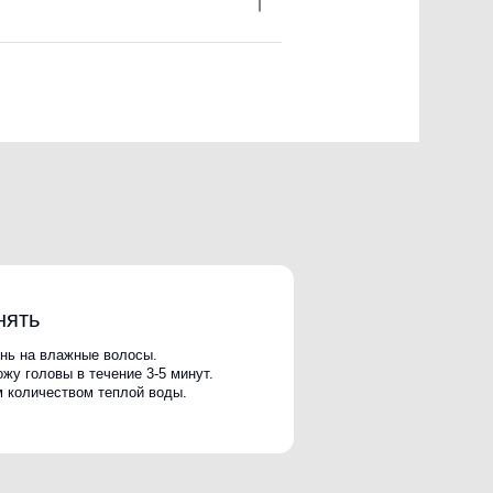
олосы.
ние 3-5 минут.
плой воды.