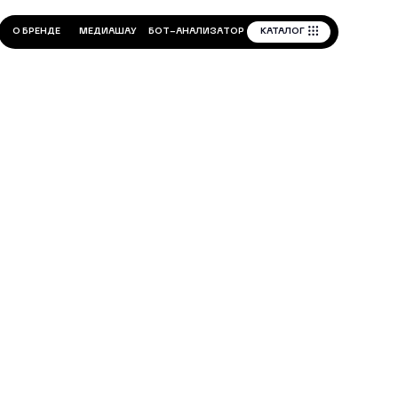
КАТАЛОГ
Б
О
Т
-
А
Н
А
Л
И
З
А
Т
О
Р
Д
И
А
Ш
А
У